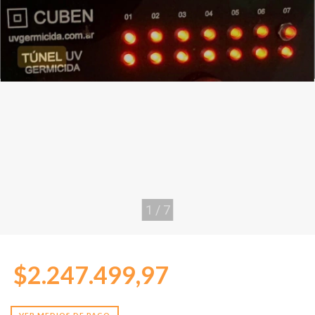
1
/
7
$2.247.499,97