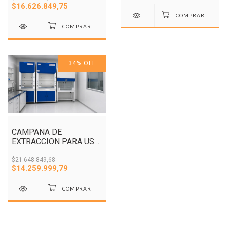
$16.626.849,75
34
%
OFF
CAMPANA DE
EXTRACCION PARA USO
GENERAL 1,2m
$21.648.849,68
$14.259.999,79