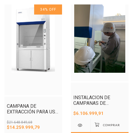
34
%
OFF
INSTALACION DE
CAMPANAS DE
CAMPANA DE
EXTRACCION
EXTRACCIÓN PARA USO
$6.106.999,91
GENERAL 1,2 M
$21.648.849,68
$14.259.999,79