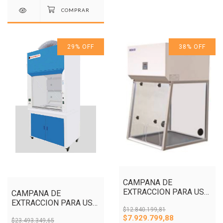
29
%
OFF
38
%
OFF
CAMPANA DE
EXTRACCION PARA USO
CAMPANA DE
GENERAL
EXTRACCION PARA USO
SOBREMESADA
$12.840.199,81
GENERAL 1,5m
$7.929.799,88
$23.493.349,65